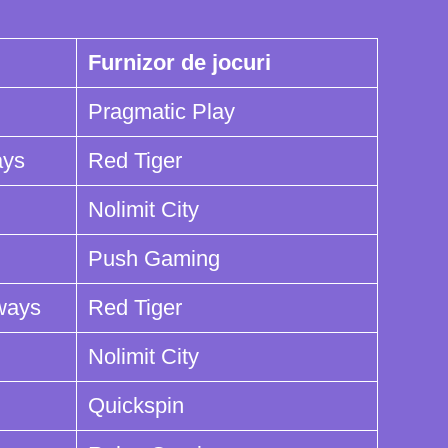
Furnizor de jocuri
Pragmatic Play
ays
Red Tiger
Nolimit City
Push Gaming
ways
Red Tiger
Nolimit City
Quickspin