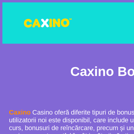
Caxino Bo
Caxino
Casino oferă diferite tipuri de bonu
utilizatorii noi este disponibil, care include
curs, bonusuri de reîncărcare, precum și un