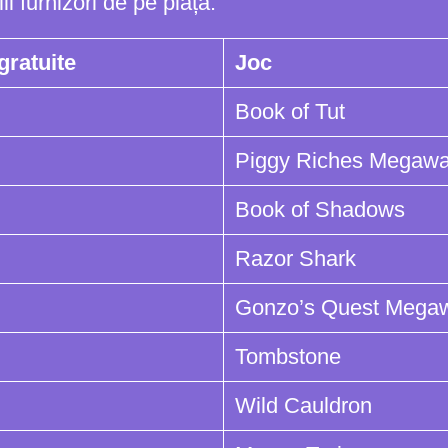
lii furnizori de pe piață.
 gratuite
Joc
Book of Tut
Piggy Riches Megaw
Book of Shadows
Razor Shark
Gonzo’s Quest Mega
Tombstone
Wild Cauldron