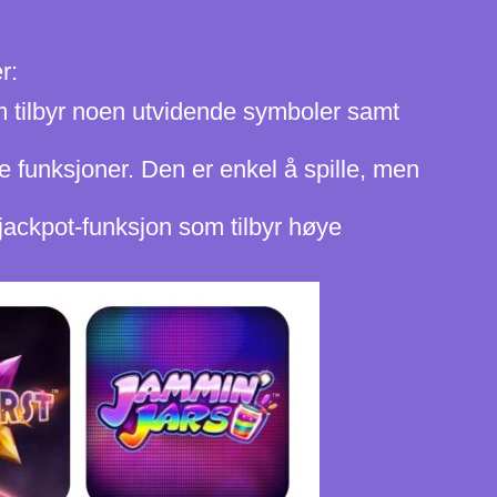
r:
 tilbyr noen utvidende symboler samt
e funksjoner. Den er enkel å spille, men
n jackpot-funksjon som tilbyr høye