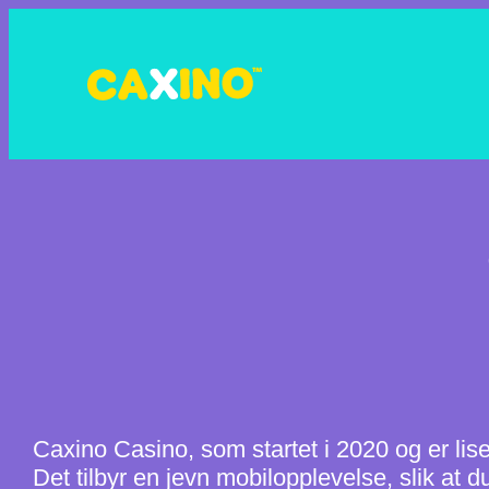
Caxino Casino, som startet i 2020 og er lise
Det tilbyr en jevn mobilopplevelse, slik at d