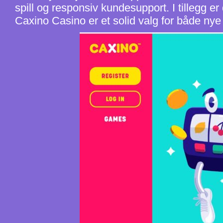
spill og responsiv kundesupport. I tillegg er 
Caxino Casino er et solid valg for både nye 