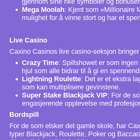
gjennom sine rike symboler og bonuser
Mega Moolah
: Kjent som «Millionaire 
mulighet for å vinne stort og har et sp
Live Casino
Caxino Casinos live casino-seksjon bringer s
Crazy Time
: Spillshowet er som inge
hjul som alle bidrar til å gi en spenne
Lightning Roulette
: Det er et ekstra l
som kan multiplisere gevinstene.
Super Stake Blackjack VIP
: For de s
engasjerende opplevelse med profesjon
Bordspill
For de som elsker det gamle skole, har Caxi
typer Blackjack, Roulette, Poker og Baccarat