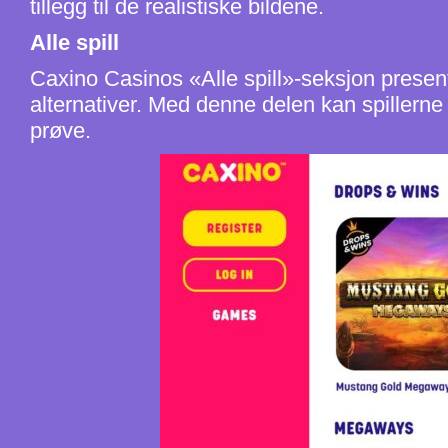
tillegg til de realistiske bildene.
Alle spill
Caxino Casinos «Alle spill»-seksjon presenter
alternativer. Med denne delen kan spillerne 
prøve.