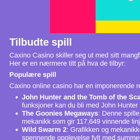
Tilbudte spill
Caxino Casino skiller seg ut med sitt mangfo
Her er en nærmere titt på hva de tilbyr:
Populære spill
Caxino online casino har en imponerende rek
John Hunter and the Tomb of the Sc
funksjoner kan du bli med John Hunter
The Goonies Megaways
: Denne spill
mekanikk som gir 117,649 vinnende linj
Wild Swarm 2
: Grafikken og mekanikke
spennende opplevelse fylt med summende