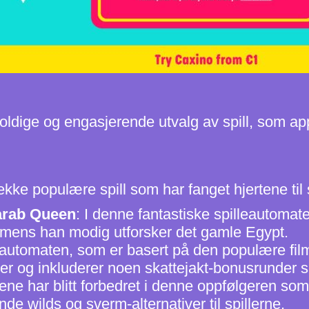
ldige og engasjerende utvalg av spill, som appe
ke populære spill som har fanget hjertene til s
arab Queen
: I denne fantastiske spilleautomate
 mens han modig utforsker det gamle Egypt.
eautomaten, som er basert på den populære film
er og inkluderer noen skattejakt-bonusrunder s
ne har blitt forbedret i denne oppfølgeren som 
 wilds og sverm-alternativer til spillerne.