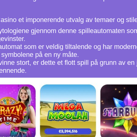
Casino et imponerende utvalg av temaer og stile
ytologiene gjennom denne spilleautomaten som
evinster.
tautomat som er veldig tiltalende og har modern
 symbolene på en ny måte.
inne stort, er dette et flott spill på grunn av e
pennende.