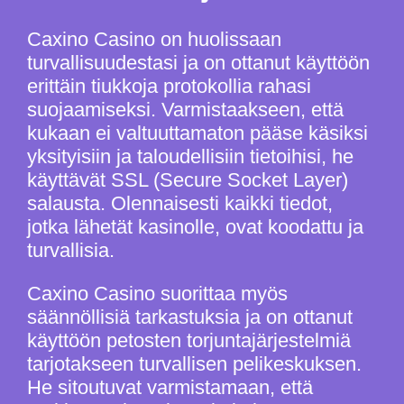
Caxino Casino on huolissaan
turvallisuudestasi ja on ottanut käyttöön
erittäin tiukkoja protokollia rahasi
suojaamiseksi. Varmistaakseen, että
kukaan ei valtuuttamaton pääse käsiksi
yksityisiin ja taloudellisiin tietoihisi, he
käyttävät SSL (Secure Socket Layer)
salausta. Olennaisesti kaikki tiedot,
jotka lähetät kasinolle, ovat koodattu ja
turvallisia.
Caxino Casino suorittaa myös
säännöllisiä tarkastuksia ja on ottanut
käyttöön petosten torjuntajärjestelmiä
tarjotakseen turvallisen pelikeskuksen.
He sitoutuvat varmistamaan, että