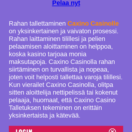
Pelaa nyt
Rahan tallettaminen
Caxino Casinolle
on yksinkertainen ja vaivaton prosessi.
Rahan laittaminen tilillesi ja pelien
pelaamisen aloittaminen on helppoa,
koska kasino tarjoaa monia
maksutapoja. Caxino Casinolla rahan
siirtäminen on turvallista ja nopeaa,
joten voit helposti tallettaa varoja tilillesi.
Kun vierailet Caxino Casinolla, olitpa
sitten aloittelija nettipelissä tai kokenut
pelaaja, huomaat, että Caxino Casino
Talletuksen tekeminen on erittäin
yksinkertaista ja kätevää.