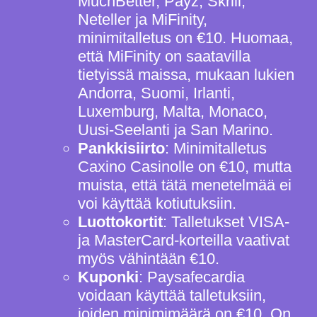
MuchBetter, Payz, Skrill,
Neteller ja MiFinity,
minimitalletus on €10. Huomaa,
että MiFinity on saatavilla
tietyissä maissa, mukaan lukien
Andorra, Suomi, Irlanti,
Luxemburg, Malta, Monaco,
Uusi-Seelanti ja San Marino.
Pankkisiirto
: Minimitalletus
Caxino Casinolle on €10, mutta
muista, että tätä menetelmää ei
voi käyttää kotiutuksiin.
Luottokortit
: Talletukset VISA-
ja MasterCard-korteilla vaativat
myös vähintään €10.
Kuponki
: Paysafecardia
voidaan käyttää talletuksiin,
joiden minimimäärä on €10. On