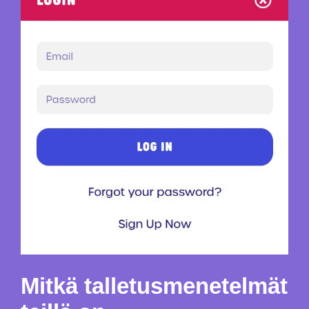
Mitkä talletusmenetelmät