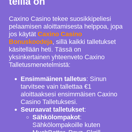
teillä on
Caxino Casino tekee suosikkipeliesi
pelaamisen aloittamisesta helppoa, jopa
jos käytät
Caxino Casino
Bonuskoodeja
, sillä kaikki talletukset
käsitellään heti. Tässä on
yksinkertainen yhteenveto Caxino
Talletusmenetelmistä:
Ensimmäinen talletus
: Sinun
tarvitsee vain tallettaa €1
aloittaaksesi ensimmäisen Caxino
Casino Talletuksesi.
Seuraavat talletukset
:
Sähkölompakot
:
Sähkölompakoille kuten