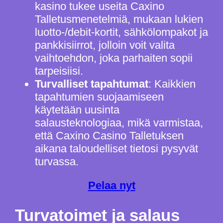
kasino tukee useita Caxino
Talletusmenetelmiä, mukaan lukien
luotto-/debit-kortit, sähkölompakot ja
pankkisiirrot, jolloin voit valita
vaihtoehdon, joka parhaiten sopii
tarpeisiisi.
Turvalliset tapahtumat
: Kaikkien
tapahtumien suojaamiseen
käytetään uusinta
salausteknologiaa, mikä varmistaa,
että Caxino Casino Talletuksen
aikana taloudelliset tietosi pysyvät
turvassa.
Pelaa nyt
Turvatoimet ja salaus