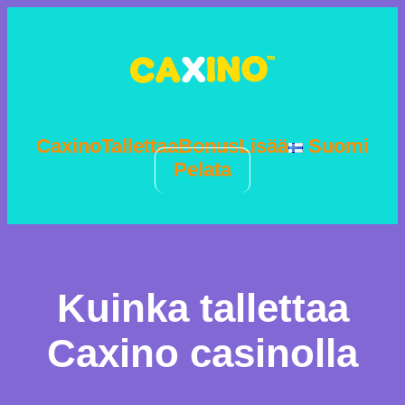
Caxino
Tallettaa
Bonus
Lisää
Suomi
Pelata
Kuinka tallettaa
Caxino casinolla